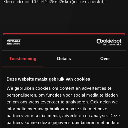
Klein onderhoud 07-04-2025 6026 km (incl remvloeistof)
NU RIJDEN! BETALEN DOE JE MET MATE
Financieren
Toestemming
Details
Over
MOTOR VERKOPEN?
Inkoop / Inruil
Deze website maakt gebruik van cookies
We gebruiken cookies om content en advertenties te
personaliseren, om functies voor social media te bieden
en om ons websiteverkeer te analyseren. Ook delen we
informatie over uw gebruik van onze site met onze
€ 19450
partners voor social media, adverteren en analyse. Deze
€ 18450
partners kunnen deze gegevens combineren met andere