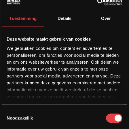
Afleverbeurt: 02-10-2015
1000km beurt: 12-11-2015
Toestemming
Details
Over
Klein onderhoud: 18-10-2016 - 8372km
Klein onderhoud: 19-10-2017 - 14216km
Groot onderhoud: 19-10-2018 - 20922km
Deze website maakt gebruik van cookies
Klein onderhoud: 10-10-2019 - 24348km
We gebruiken cookies om content en advertenties te
(km aantoonbaar d.m.v. TÜV keuring)
personaliseren, om functies voor social media te bieden
en om ons websiteverkeer te analyseren. Ook delen we
informatie over uw gebruik van onze site met onze
partners voor social media, adverteren en analyse. Deze
partners kunnen deze gegevens combineren met andere
informatie die u aan ze heeft verstrekt of die ze hebben
NU RIJDEN! BETALEN DOE JE MET MATE
Financieren
verzameld op basis van uw gebruik van hun services.
Toestemmingsselectie
MOTOR VERKOPEN?
Noodzakelijk
Inkoop / Inruil