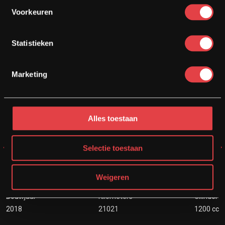
Voorkeuren
Statistieken
€ 11950
€ 11450
Marketing
Alles toestaan
Selectie toestaan
BMW RNINET SCRAMBLER
Weigeren
Bouwjaar
Kilometers
Cilinder
2018
21021
1200 cc