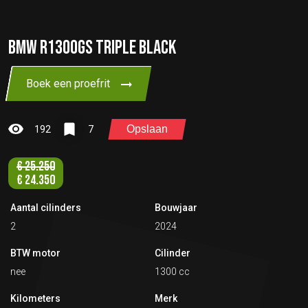
BMW R1300GS TRIPLE BLACK
Boek een proefrit
Opslaan
192
7
€
25.250
€
24.350
Aantal cilinders
Bouwjaar
2
2024
BTW motor
Cilinder
nee
1300 cc
Kilometers
Merk