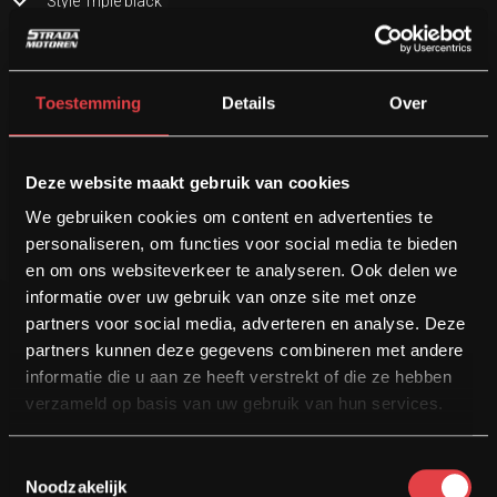
Style Triple black
Voorbereiding navigatiesysteem
Zadelverwarming
NIEUWSTAAT > EERSTE EIGENAAR > DEALER ONDERHOUDEN >
Toestemming
Details
Over
R1300GS Triple Black
Onderhoudshistorie:
Deze website maakt gebruik van cookies
Afleverbeurt: 05-06-2024
We gebruiken cookies om content en advertenties te
1000km beurt: 11-06-2024
personaliseren, om functies voor social media te bieden
Klein onderhoud: 07-07-2025 - 3263km
en om ons websiteverkeer te analyseren. Ook delen we
informatie over uw gebruik van onze site met onze
partners voor social media, adverteren en analyse. Deze
partners kunnen deze gegevens combineren met andere
informatie die u aan ze heeft verstrekt of die ze hebben
verzameld op basis van uw gebruik van hun services.
NU RIJDEN! BETALEN DOE JE MET MATE
Financieren
Toestemmingsselectie
Noodzakelijk