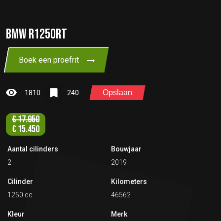
BMW R1250RT
Boek een proefrit
Opslaan
1810
240
€
17.950
€
15.450
Aantal cilinders
Bouwjaar
2
2019
Cilinder
Kilometers
1250 cc
46562
Kleur
Merk