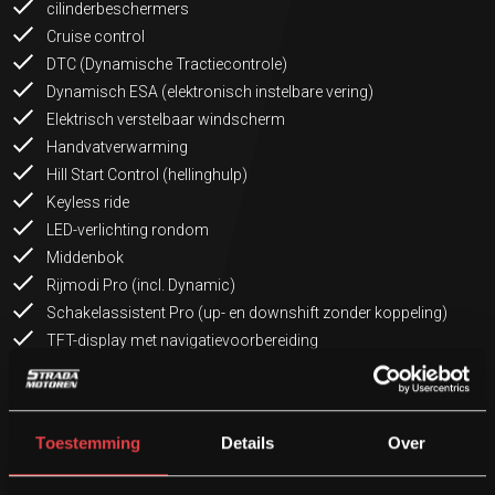
cilinderbeschermers
Cruise control
DTC (Dynamische Tractiecontrole)
Dynamisch ESA (elektronisch instelbare vering)
Elektrisch verstelbaar windscherm
Handvatverwarming
Hill Start Control (hellinghulp)
Keyless ride
LED-verlichting rondom
Middenbok
Rijmodi Pro (incl. Dynamic)
Schakelassistent Pro (up- en downshift zonder koppeling)
TFT-display met navigatievoorbereiding
Zadelverwarming voor rijder en passagier
Boek NU jouw proefrit op deze BMW R1250RT, Dé Ultieme Tour
motor!
Toestemming
Details
Over