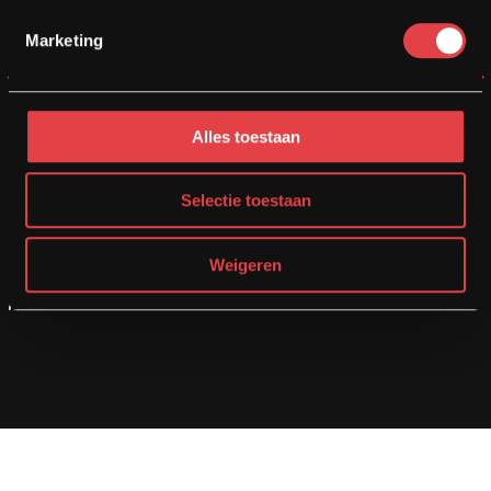
Marketing
BMW RNINET SCRAMBLER
Alles toestaan
Bouwjaar
Kilometers
Cilinder
Selectie toestaan
2018
21021
1200 cc
Weigeren
Motor bekijken