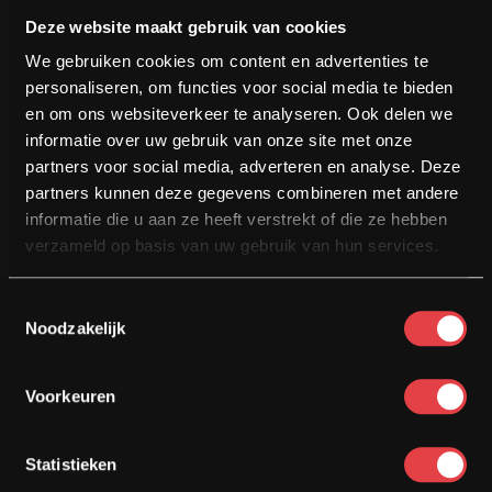
Deze website maakt gebruik van cookies
We gebruiken cookies om content en advertenties te
personaliseren, om functies voor social media te bieden
NU RIJDEN! BETALEN DOE JE MET MATE
en om ons websiteverkeer te analyseren. Ook delen we
Financieren
informatie over uw gebruik van onze site met onze
partners voor social media, adverteren en analyse. Deze
partners kunnen deze gegevens combineren met andere
MOTOR VERKOPEN?
informatie die u aan ze heeft verstrekt of die ze hebben
Inkoop / Inruil
verzameld op basis van uw gebruik van hun services.
Toestemmingsselectie
Noodzakelijk
€ 11950
€ 11450
Voorkeuren
Statistieken