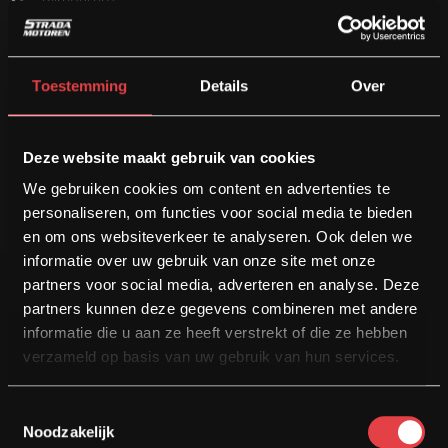
Rijmodi pro
Schakelassistent PRO
Speciaal model II
Speciaal model Triple Black
Toestemming
Details
Over
Touringpakket
Uitlaatsysteem chroom
Voorbereiding navigatiesysteem
Deze website maakt gebruik van cookies
We gebruiken cookies om content en advertenties te
Complete R1200GSA Triple Black, met complete
personaliseren, om functies voor social media te bieden
onderhoudshistorie!
en om ons websiteverkeer te analyseren. Ook delen we
informatie over uw gebruik van onze site met onze
partners voor social media, adverteren en analyse. Deze
partners kunnen deze gegevens combineren met andere
informatie die u aan ze heeft verstrekt of die ze hebben
NU RIJDEN! BETALEN DOE JE MET MATE
verzameld op basis van uw gebruik van hun services.
Financieren
Toestemmingsselectie
Noodzakelijk