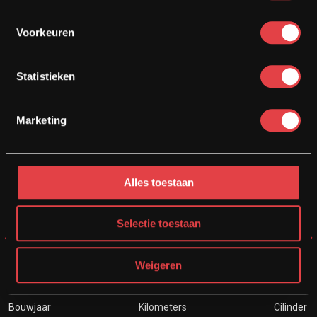
MOTOR VERKOPEN?
Inkoop / Inruil
Voorkeuren
Statistieken
€ 24950
€ 23950
Marketing
Alles toestaan
Selectie toestaan
Weigeren
BMW R1300GS TRAMUNTANA
Bouwjaar
Kilometers
Cilinder