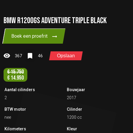
BMW R1200GS ADVENTURE TRIPLE BLACK
Boek een proefrit
Opslaan
367
46
€
15.750
€
14.950
Aantal cilinders
Bouwjaar
2
2017
BTW motor
Cilinder
nee
1200 cc
Kilometers
Kleur