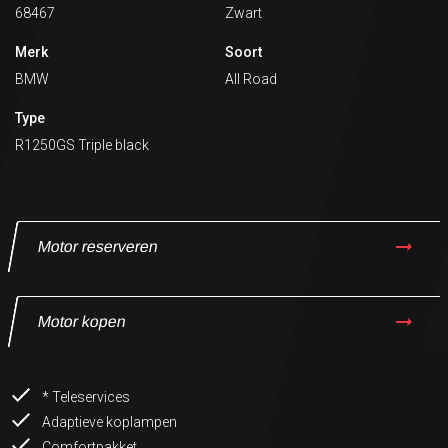
68467
Zwart
Merk
Soort
BMW
All Road
Type
R1250GS Triple black
Motor reserveren
Motor kopen
* Teleservices
Adaptieve koplampen
Comfortpakket