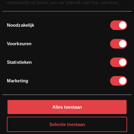
verzameld op basis van uw gebruik van hun services.
Toestemmingsselectie
Noodzakelijk
NU RIJDEN! BETALEN DOE JE MET MATE
Financieren
Voorkeuren
MOTOR VERKOPEN?
Statistieken
Inkoop / Inruil
Marketing
€ 19450
Alles toestaan
€ 18450
Selectie toestaan