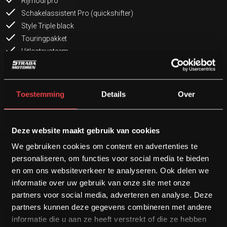
Rijmodi pro
Schakelassistent Pro (quickshifter)
Style Triple black
Touringpakket
Uitlaatsysteem
verchroomd
Verwarmde handvatten
Voorbereiding navigatiesysteem
Toestemming
Details
Over
Onderhoudshistorie:
Afleveringsbeurt 25-11-2021
Deze website maakt gebruik van cookies
1000km beurt 17-03-2022 1177km
We gebruiken cookies om content en advertenties te
Klein onderhoud 08-08-2022 11116km
personaliseren, om functies voor social media te bieden
Groot onderhoud 03-07-2023 22893km
en om ons websiteverkeer te analyseren. Ook delen we
Klein onderhoud 01-03-2024 32631km
informatie over uw gebruik van onze site met onze
Groot onderhoud 01-08-2024 42850km
partners voor social media, adverteren en analyse. Deze
Klein onderhoud 23-04-2025 52889km
partners kunnen deze gegevens combineren met andere
Groot onderhoud 22-07-2025 62620km
informatie die u aan ze heeft verstrekt of die ze hebben