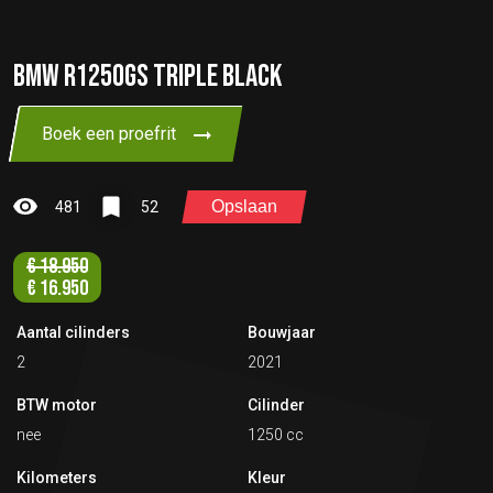
BMW R1250GS TRIPLE BLACK
Boek een proefrit
Opslaan
481
52
€
18.950
€
16.950
Aantal cilinders
Bouwjaar
2
2021
BTW motor
Cilinder
nee
1250 cc
Kilometers
Kleur