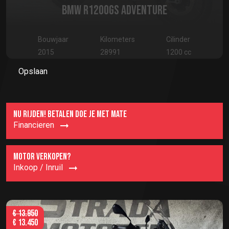
BMW R1200GS ADVENTURE
Bouwjaar
Kilometers
Cilinder
2015
28991
1200 cc
Opslaan
NU RIJDEN! BETALEN DOE JE MET MATE
Financieren
MOTOR VERKOPEN?
Inkoop / Inruil
€
13.950
€
13.450