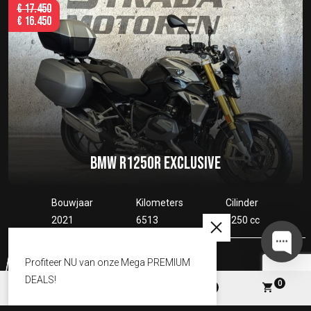
€
17.450
€
16.450
BMW R1250R EXCLUSIVE
Bouwjaar
Kilometers
Cilinder
2021
6513
1250 cc
Motor bekijken
Profiteer NU van onze Mega PREMIUM
DEALS!
0
Opslaan