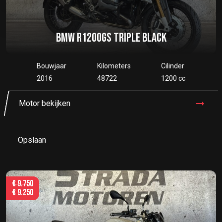
BMW R1200GS TRIPLE BLACK
Bouwjaar
Kilometers
Cilinder
2016
48722
1200 cc
Motor bekijken
Opslaan
€
9.750
€
9.250