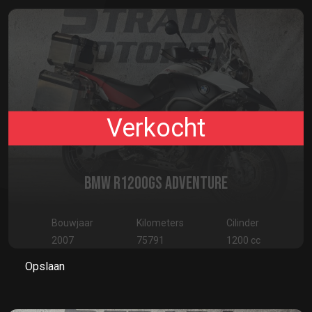
Verkocht
BMW R1200GS ADVENTURE
Bouwjaar
Kilometers
Cilinder
2007
75791
1200 cc
Opslaan