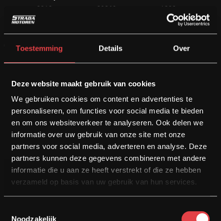
2012
29269
1200 cc
Motor bekijken
Toestemming
Details
Over
Opslaan
Deze website maakt gebruik van cookies
We gebruiken cookies om content en advertenties te
personaliseren, om functies voor social media te bieden
€
19.450
€
18.450
en om ons websiteverkeer te analyseren. Ook delen we
informatie over uw gebruik van onze site met onze
partners voor social media, adverteren en analyse. Deze
partners kunnen deze gegevens combineren met andere
informatie die u aan ze heeft verstrekt of die ze hebben
verzameld op basis van uw gebruik van hun services.
Toestemmingsselectie
Noodzakelijk