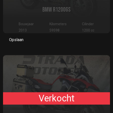
BMW R1200GS
Bouwjaar
Kilometers
Cilinder
2013
59598
1200 cc
Opslaan
Verkocht