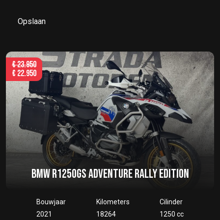
Opslaan
€
23.950
€
22.950
BMW R1250GS ADVENTURE RALLY EDITION
Bouwjaar
Kilometers
Cilinder
2021
18264
1250 cc