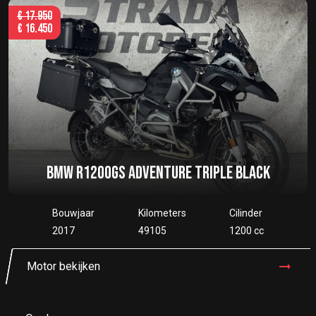
€
17.950
€
16.450
BMW R1200GS ADVENTURE TRIPLE BLACK
Bouwjaar
Kilometers
Cilinder
2017
49105
1200 cc
Motor bekijken