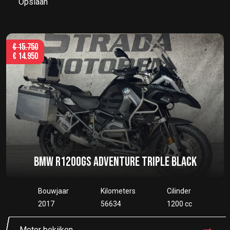
Opslaan
€
15.750
€
14.950
BMW R1200GS ADVENTURE TRIPLE BLACK
Bouwjaar
Kilometers
Cilinder
2017
56634
1200 cc
Motor bekijken