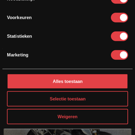
BMW R1200GS ADVENTURE TRIPLE BLACK TFT
Voorkeuren
Bouwjaar
Kilometers
Cilinder
2018
32718
1200 cc
Statistieken
Motor bekijken
Marketing
Opslaan
Alles toestaan
€
12.950
€
12.450
Selectie toestaan
Weigeren