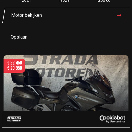
2021
19529
1250 cc
Motor bekijken
Opslaan
€
22.450
€
20.950
BMW R1250RT ELEGANCE