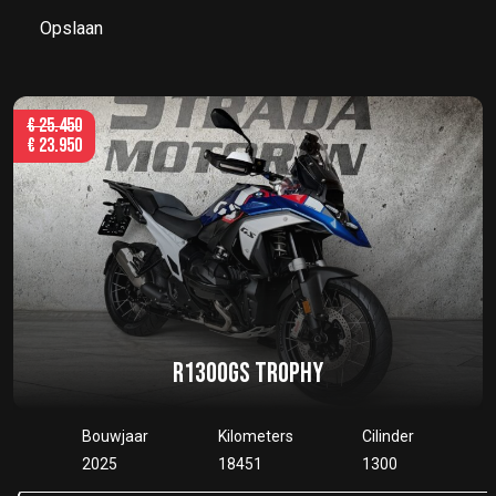
Opslaan
€
25.450
€
23.950
R1300GS TROPHY
Bouwjaar
Kilometers
Cilinder
2025
18451
1300