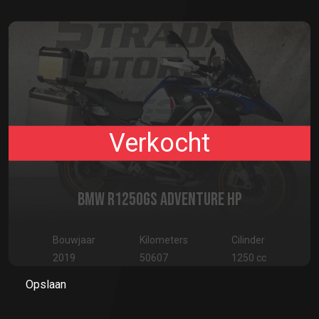
Verkocht
BMW R1250GS ADVENTURE HP
Bouwjaar
Kilometers
Cilinder
2019
50607
1250 cc
Opslaan