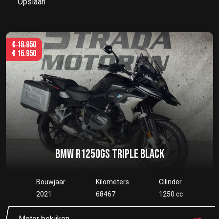
Opslaan
€
18.950
€
16.950
BMW R1250GS TRIPLE BLACK
Bouwjaar
Kilometers
Cilinder
2021
68467
1250 cc
Motor bekijken