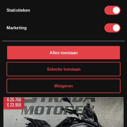
Statistieken
BMW R1250RT TRIPLE BLACK
Marketing
Bouwjaar
Kilometers
Cilinder
2023
13263
1250 cc
Alles toestaan
Motor bekijken
Selectie toestaan
Opslaan
Weigeren
€
25.750
€
23.950