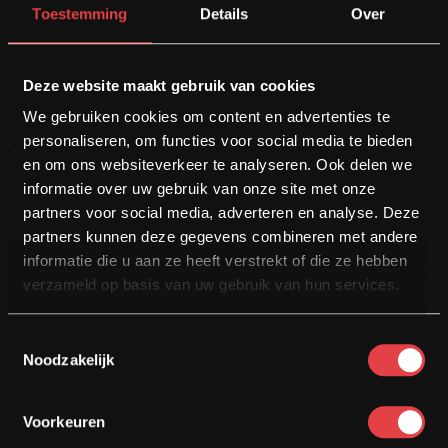
Toestemming
Details
Over
Bouwjaar
Kilometers
Cilinder
2021
18421
1250 cc
Deze website maakt gebruik van cookies
We gebruiken cookies om content en advertenties te
Motor bekijken
personaliseren, om functies voor social media te bieden
en om ons websiteverkeer te analyseren. Ook delen we
informatie over uw gebruik van onze site met onze
Opslaan
partners voor social media, adverteren en analyse. Deze
partners kunnen deze gegevens combineren met andere
informatie die u aan ze heeft verstrekt of die ze hebben
€
23.950
verzameld op basis van uw gebruik van hun services.
€
22.450
Toestemmingsselectie
Noodzakelijk
Voorkeuren