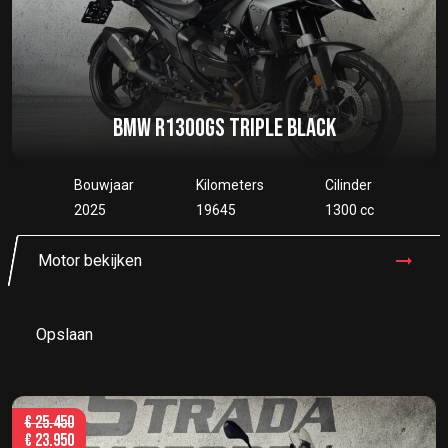
BMW R1300GS TRIPLE BLACK
Bouwjaar
Kilometers
Cilinder
2025
19645
1300 cc
Motor bekijken
Opslaan
€
25.450
€
23.950