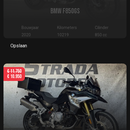
BMW F850GS
Bouwjaar
Kilometers
Cilinder
2020
10219
850 cc
Opslaan
€
11.750
€
10.950