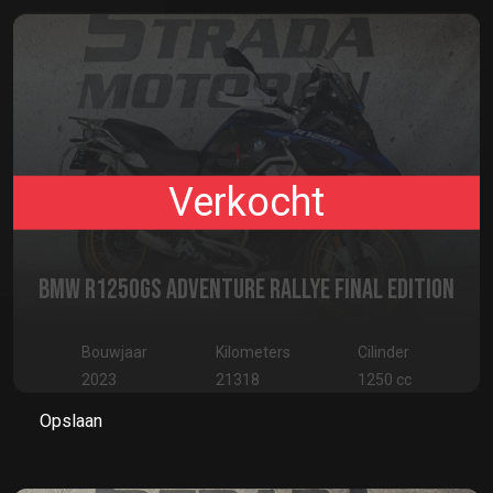
Verkocht
BMW R1250GS ADVENTURE RALLYE FINAL EDITION
Bouwjaar
Kilometers
Cilinder
2023
21318
1250 cc
Opslaan