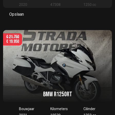
2020
47308
1250 cc
Opslaan
€
21.750
€
19.950
BMW R1250RT
Bouwjaar
Kilometers
Cilinder