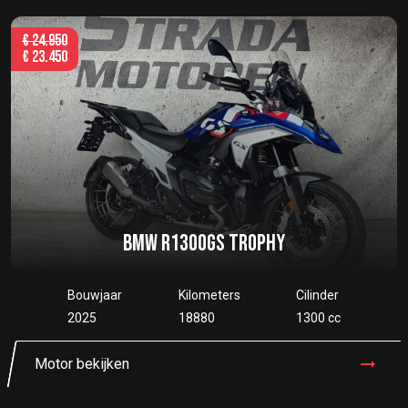
€
24.950
€
23.450
BMW R1300GS TROPHY
Bouwjaar
Kilometers
Cilinder
2025
18880
1300 cc
Motor bekijken