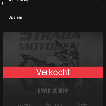
Opslaan
Verkocht
BMW R1250R HP
Bouwjaar
Kilometers
Cilinder