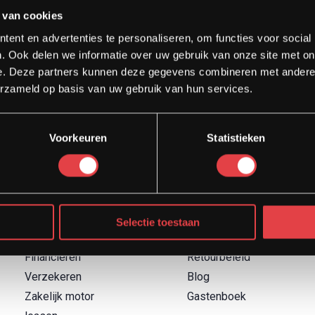
 van cookies
ent en advertenties te personaliseren, om functies voor social
. Ook delen we informatie over uw gebruik van onze site met on
e. Deze partners kunnen deze gegevens combineren met andere i
erzameld op basis van uw gebruik van hun services.
Voorkeuren
Statistieken
Diensten
Direct naar
Afspraak showroom
Contact
Afspraak werkplaats
Boek een proefrit
Onderhoud
Over Strada
Selectie toestaan
Motor inruilen
Garantievoorwaarden
Financieren
Retourbeleid
Verzekeren
Blog
Zakelijk motor
Gastenboek