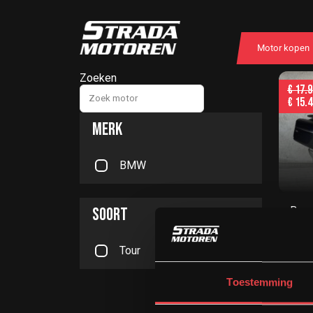
Motor kopen
Zoeken
€
17.9
€
15.4
MERK
BMW
SOORT
Bouw
201
Tour
Mot
Toestemming
Ops