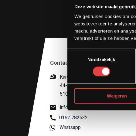
Deze website maakt gebruik
We gebruiken cookies om cont
websiteverkeer te analyseren
media, adverteren en analys
verstrekt of die ze hebben v
Toestemmingsselectie
Noodzakelijk
Contact
Kardinaal van Rossumstraat
44-A
5104 HN Dongen
Weigeren
info@stradamotoren.nl
0162 782532
Whatsapp