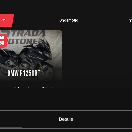
Onderhoud
In
50
50
BMW R1250RT
jaar
Kilometers
Cilinder
9
46562
1250 cc
or bekijken
Details
laan