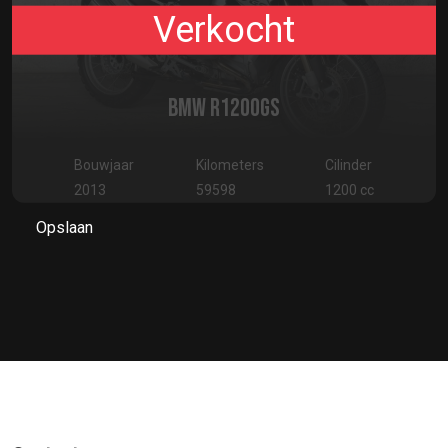
Verkocht
BMW R1200GS
Bouwjaar
Kilometers
Cilinder
2013
59598
1200 cc
Opslaan