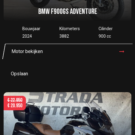
BMW F900GS ADVENTURE
Bouwjaar
Kilometers
Cilinder
2024
3882
900 cc
Motor bekijken
Opslaan
€
22.950
€
20.950