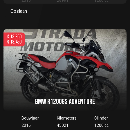
2015
28991
1200 cc
Opslaan
€
13.950
€
13.450
BMW R1200GS ADVENTURE
Bouwjaar
Kilometers
Cilinder
2016
45021
1200 cc