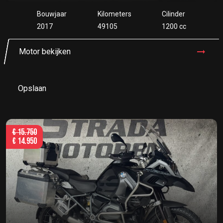
Bouwjaar
Kilometers
Cilinder
2017
49105
1200 cc
Motor bekijken
Opslaan
€
15.750
€
14.950