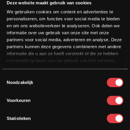
Motor bekijken
Deze website maakt gebruik van cookies
We gebruiken cookies om content en advertenties te
personaliseren, om functies voor social media te bieden
Opslaan
en om ons websiteverkeer te analyseren. Ook delen we
informatie over uw gebruik van onze site met onze
partners voor social media, adverteren en analyse. Deze
partners kunnen deze gegevens combineren met andere
€
22.250
€
20.950
informatie die u aan ze heeft verstrekt of die ze hebben
verzameld op basis van uw gebruik van hun services.
Toestemmingsselectie
Noodzakelijk
Voorkeuren
BMW R1250GS ADVENTURE TRIPLE BLACK
Statistieken
Bouwjaar
Kilometers
Cilinder