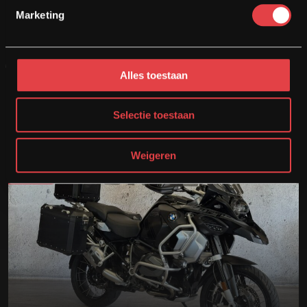
Marketing
2021
38067
1250 cc
Motor bekijken
Alles toestaan
Opslaan
Selectie toestaan
Weigeren
€
23.950
€
22.950