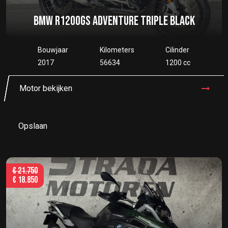
BMW R1200GS ADVENTURE TRIPLE BLACK
Bouwjaar
Kilometers
Cilinder
2017
56634
1200 cc
Motor bekijken
Opslaan
€
21.750
€
18.850