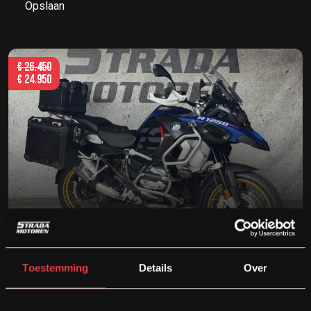
Opslaan
€
26.450
€
24.950
BMW R1250GS ADVENTURE RALLYE FINAL EDITION
Bouwjaar
Kilometers
Cilinder
Toestemming
Details
Over
2023
23219
1250 cc