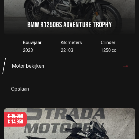
BMW R1250GS ADVENTURE TROPHY
Bouwjaar
Kilometers
Cilinder
2023
22103
1250 cc
Motor bekijken
Opslaan
€
16.950
€
14.950