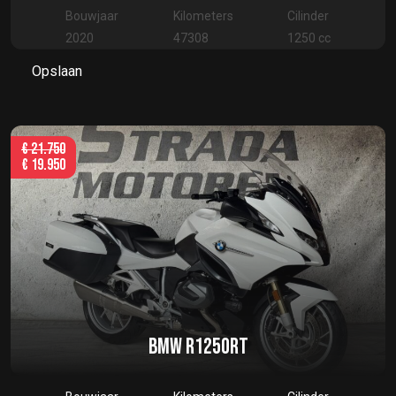
Bouwjaar
Kilometers
Cilinder
2020
47308
1250 cc
Opslaan
€
21.750
€
19.950
BMW R1250RT