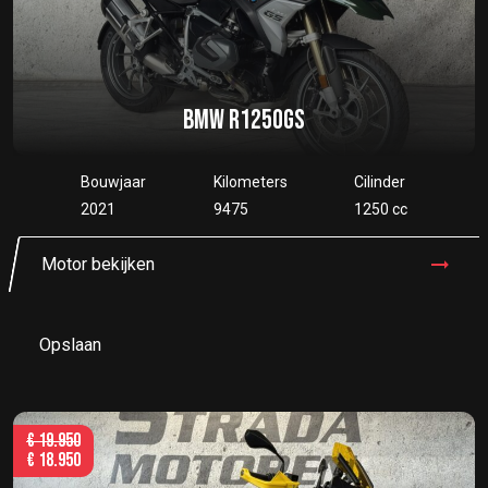
BMW R1250GS
Bouwjaar
Kilometers
Cilinder
2021
9475
1250 cc
Motor bekijken
Opslaan
€
19.950
€
18.950