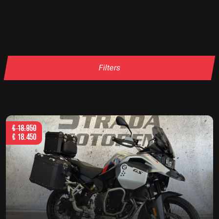
Filters
€
18.950
€
18.450