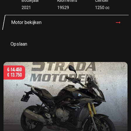
Bouwjaar
Kilometers
Cilinder
2021
19529
1250 cc
Motor bekijken
Opslaan
€
14.450
€
13.750