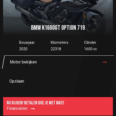
BMW K1600GT OPTION 719
Bouwjaar
Kilometers
Cilinder
2020
22318
1600 cc
Motor bekijken
Opslaan
NU RIJDEN! BETALEN DOE JE MET MATE
Financieren