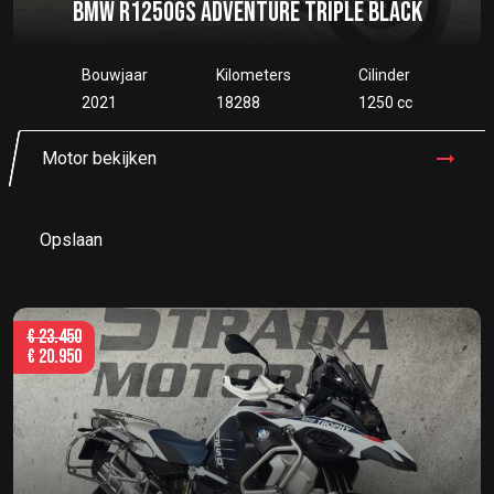
BMW R1250GS ADVENTURE TRIPLE BLACK
Bouwjaar
Kilometers
Cilinder
2021
18288
1250 cc
Motor bekijken
Opslaan
€
23.450
€
20.950