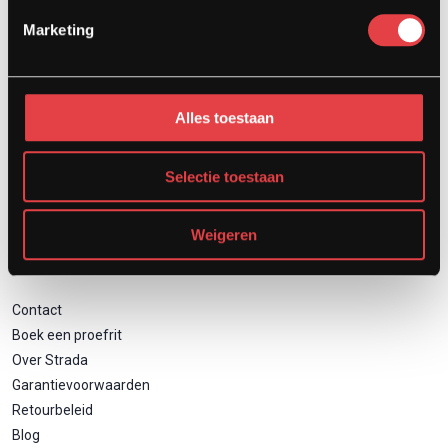
Afspraak showroom
Marketing
Afspraak werkplaats
Onderhoud
Motor inruilen
Alles toestaan
Financieren
Verzekeren
Zakelijk motor leasen
Selectie toestaan
Weigeren
Direct naar
Contact
Boek een proefrit
Over Strada
Garantievoorwaarden
Retourbeleid
Blog