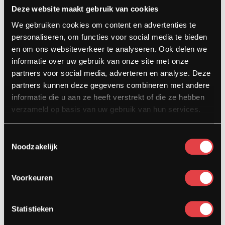
Deze website maakt gebruik van cookies
Contact
We gebruiken cookies om content en advertenties te
Kardinaal van Rossumstraat 44-A
personaliseren, om functies voor social media te bieden
5104 HN Dongen
en om ons websiteverkeer te analyseren. Ook delen we
informatie over uw gebruik van onze site met onze
info@stradamotoren.nl
partners voor social media, adverteren en analyse. Deze
0162 782532
partners kunnen deze gegevens combineren met andere
informatie die u aan ze heeft verstrekt of die ze hebben
Whatsapp
verzameld op basis van uw gebruik van hun services.
Toestemmingsselectie
Noodzakelijk
Voorkeuren
Statistieken
Diensten