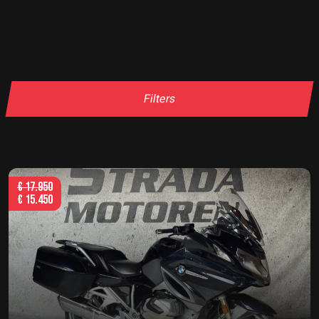
Filters
€
17.950
€
15.450