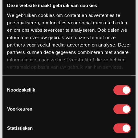
Deze website maakt gebruik van cookies
Contact
We gebruiken cookies om content en advertenties te
Kardinaal van Rossumstraat 44-A
personaliseren, om functies voor social media te bieden
5104 HN Dongen
en om ons websiteverkeer te analyseren. Ook delen we
informatie over uw gebruik van onze site met onze
info@stradamotoren.nl
partners voor social media, adverteren en analyse. Deze
0162 782532
partners kunnen deze gegevens combineren met andere
informatie die u aan ze heeft verstrekt of die ze hebben
Whatsapp
verzameld op basis van uw gebruik van hun services.
Toestemmingsselectie
Noodzakelijk
Voorkeuren
Statistieken
Diensten