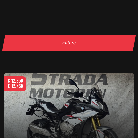
Filters
€
12.950
€
12.450