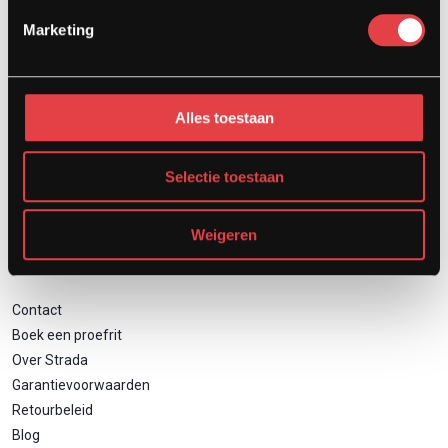
Afspraak showroom
Marketing
Afspraak werkplaats
Onderhoud
Motor inruilen
Alles toestaan
Financieren
Verzekeren
Zakelijk motor leasen
Selectie toestaan
Weigeren
Direct naar
Contact
Boek een proefrit
Over Strada
Garantievoorwaarden
Retourbeleid
Blog