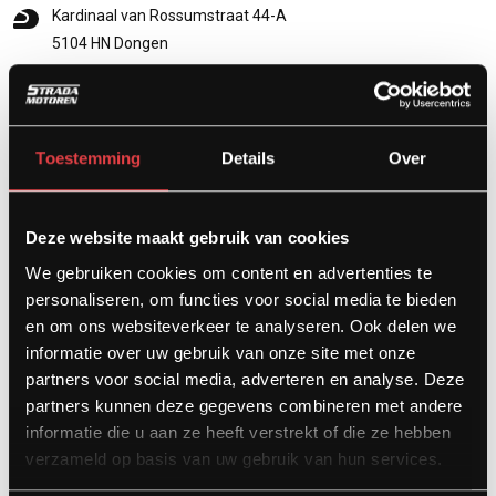
Kardinaal van Rossumstraat 44-A
5104 HN Dongen
info@stradamotoren.nl
0162 782532
Whatsapp
Toestemming
Details
Over
Deze website maakt gebruik van cookies
We gebruiken cookies om content en advertenties te
personaliseren, om functies voor social media te bieden
en om ons websiteverkeer te analyseren. Ook delen we
informatie over uw gebruik van onze site met onze
partners voor social media, adverteren en analyse. Deze
partners kunnen deze gegevens combineren met andere
Diensten
informatie die u aan ze heeft verstrekt of die ze hebben
verzameld op basis van uw gebruik van hun services.
Afspraak showroom
Afspraak werkplaats