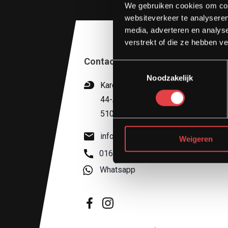
We gebruiken cookies om cont
websiteverkeer te analyseren
media, adverteren en analys
verstrekt of die ze hebben v
Contact
Toestemmingsselectie
Noodzakelijk
Kardinaal van Rossumstraat
44-A
5104 HN Dongen
info@stradamotoren.nl
Weigeren
0162 782532
Whatsapp