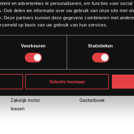
ent en advertenties te personaliseren, om functies voor social
. Ook delen we informatie over uw gebruik van onze site met on
e. Deze partners kunnen deze gegevens combineren met andere i
erzameld op basis van uw gebruik van hun services.
Diensten
Direct naar
Voorkeuren
Statistieken
Afspraak showroom
Contact
Afspraak werkplaats
Boek een proefrit
Onderhoud
Over Strada
Motor inruilen
Garantievoorwaarden
Selectie toestaan
Financieren
Retourbeleid
Verzekeren
Blog
Zakelijk motor
Gastenboek
leasen