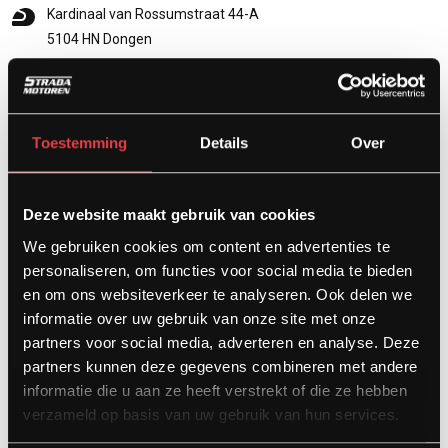
Kardinaal van Rossumstraat 44-A
5104 HN Dongen
info@stradamotoren.nl
0162 782532
Whatsapp
Toestemming
Details
Over
Deze website maakt gebruik van cookies
We gebruiken cookies om content en advertenties te
personaliseren, om functies voor social media te bieden
en om ons websiteverkeer te analyseren. Ook delen we
informatie over uw gebruik van onze site met onze
partners voor social media, adverteren en analyse. Deze
partners kunnen deze gegevens combineren met andere
Diensten
informatie die u aan ze heeft verstrekt of die ze hebben
verzameld op basis van uw gebruik van hun services.
Afspraak showroom
Afspraak werkplaats