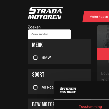
Motor kopen
Zoeken
MERK
BM
BMW
SOORT
Bouw
202
All Road
Ops
BTW MOTOR
Toestemming