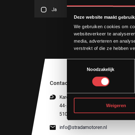
Ja
Deze website maakt gebruik
We gebruiken cookies om cont
websiteverkeer te analyseren
media, adverteren en analys
verstrekt of die ze hebben v
Toestemmingsselectie
Noodzakelijk
Contact
Kardinaal van Rossumstraat
44-A
Weigeren
5104 HN Dongen
info@stradamotoren.nl