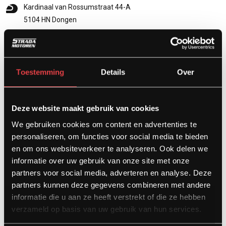
Kardinaal van Rossumstraat 44-A
5104 HN Dongen
info@stradamotoren.nl
0162 782532
Whatsapp
Toestemming
Details
Over
Deze website maakt gebruik van cookies
We gebruiken cookies om content en advertenties te
personaliseren, om functies voor social media te bieden
en om ons websiteverkeer te analyseren. Ook delen we
informatie over uw gebruik van onze site met onze
partners voor social media, adverteren en analyse. Deze
partners kunnen deze gegevens combineren met andere
Diensten
informatie die u aan ze heeft verstrekt of die ze hebben
verzameld op basis van uw gebruik van hun services.
Afspraak showroom
Afspraak werkplaats