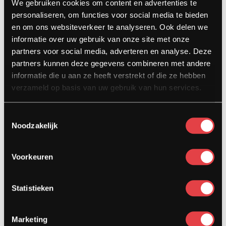
We gebruiken cookies om content en advertenties te
5104 HN Dongen
personaliseren, om functies voor social media te bieden
info@stradamotoren.nl
en om ons websiteverkeer te analyseren. Ook delen we
0162 782532
informatie over uw gebruik van onze site met onze
partners voor social media, adverteren en analyse. Deze
Whatsapp
partners kunnen deze gegevens combineren met andere
informatie die u aan ze heeft verstrekt of die ze hebben
verzameld op basis van uw gebruik van hun services.
Toestemmingsselectie
Noodzakelijk
Voorkeuren
Diensten
Statistieken
Afspraak showroom
Afspraak werkplaats
Onderhoud
Marketing