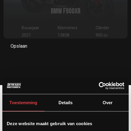
BMW F900XR
Bouwjaar
Kilometers
Cilinder
2021
13838
900 cc
Opslaan
Toestemming
Details
Over
Contact
Deze website maakt gebruik van cookies
Kardinaal van Rossumstraat 44-A