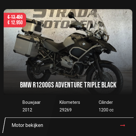
€
13.450
€
12.950
BMW R1200GS ADVENTURE TRIPLE BLACK
Bouwjaar
Kilometers
Cilinder
2012
29269
1200 cc
Motor bekijken