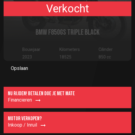
Verkocht
BMW F850GS TRIPLE BLACK
Bouwjaar
Kilometers
Cilinder
2023
18525
850 cc
Opslaan
NU RIJDEN! BETALEN DOE JE MET MATE
Financieren
MOTOR VERKOPEN?
Inkoop / Inruil