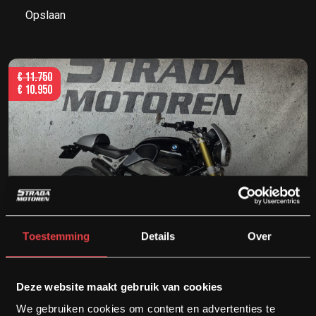
Opslaan
€
11.750
€
10.950
BMW RNINET
Toestemming
Details
Over
Bouwjaar
Kilometers
Cilinder
Deze website maakt gebruik van cookies
2014
9069
1200 cc
We gebruiken cookies om content en advertenties te