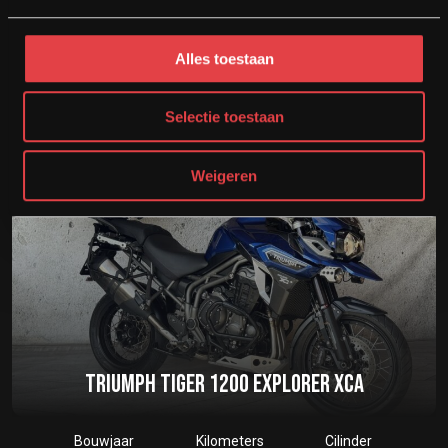
Bouwjaar
Kilometers
Cilinder
2023
4009
890cc
Alles toestaan
Opslaan
Selectie toestaan
€
14.950
Weigeren
€
12.350
TRIUMPH TIGER 1200 EXPLORER XCA
Bouwjaar
Kilometers
Cilinder