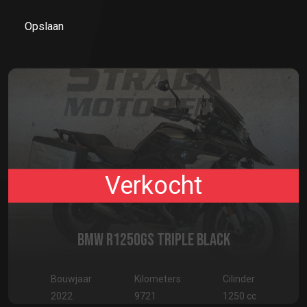
Opslaan
Verkocht
BMW R1250GS TRIPLE BLACK
Bouwjaar
Kilometers
Cilinder
2022
9721
1250 cc