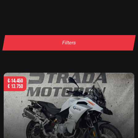
Filters
€
14.450
€
13.750