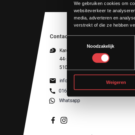
We gebruiken cookies om cont
websiteverkeer te analyseren
media, adverteren en analys
verstrekt of die ze hebben v
Contact
Toestemmingsselectie
Noodzakelijk
Kardinaal van Rossumstraat
44-A
5104 HN Dongen
info@stradamotoren.nl
Weigeren
0162 782532
Whatsapp