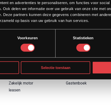
ent en advertenties te personaliseren, om functies voor social
. Ook delen we informatie over uw gebruik van onze site met on
e. Deze partners kunnen deze gegevens combineren met andere i
erzameld op basis van uw gebruik van hun services.
Diensten
Direct naar
Voorkeuren
Statistieken
Afspraak showroom
Contact
Afspraak werkplaats
Boek een proefrit
Onderhoud
Over Strada
Motor inruilen
Garantievoorwaarden
Selectie toestaan
Financieren
Retourbeleid
Verzekeren
Blog
Zakelijk motor
Gastenboek
leasen