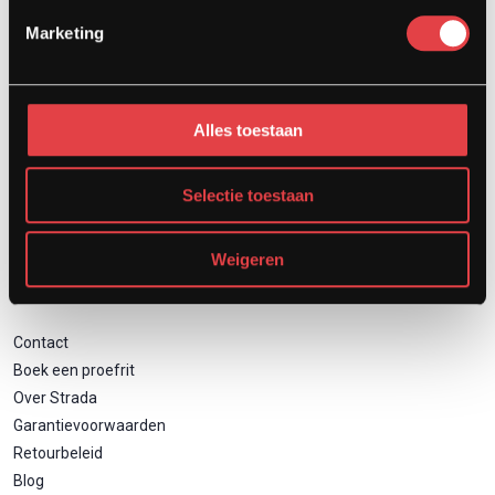
Afspraak showroom
Marketing
Afspraak werkplaats
Onderhoud
Motor inruilen
Alles toestaan
Financieren
Verzekeren
Zakelijk motor leasen
Selectie toestaan
Weigeren
Direct naar
Contact
Boek een proefrit
Over Strada
Garantievoorwaarden
Retourbeleid
Blog