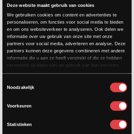
Deze website maakt gebruik van cookies
Contact
We gebruiken cookies om content en advertenties te
Kardinaal van Rossumstraat 44-A
personaliseren, om functies voor social media te bieden
5104 HN Dongen
en om ons websiteverkeer te analyseren. Ook delen we
informatie over uw gebruik van onze site met onze
info@stradamotoren.nl
partners voor social media, adverteren en analyse. Deze
0162 782532
partners kunnen deze gegevens combineren met andere
informatie die u aan ze heeft verstrekt of die ze hebben
Whatsapp
verzameld op basis van uw gebruik van hun services.
Toestemmingsselectie
Noodzakelijk
Voorkeuren
Statistieken
Diensten