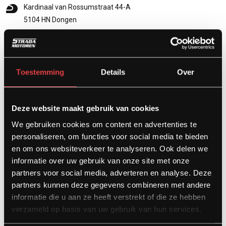
Kardinaal van Rossumstraat 44-A
5104 HN Dongen
info@stradamotoren.nl
0162 782532
Whatsapp
Toestemming
Details
Over
Deze website maakt gebruik van cookies
We gebruiken cookies om content en advertenties te
personaliseren, om functies voor social media te bieden
en om ons websiteverkeer te analyseren. Ook delen we
informatie over uw gebruik van onze site met onze
partners voor social media, adverteren en analyse. Deze
partners kunnen deze gegevens combineren met andere
Diensten
informatie die u aan ze heeft verstrekt of die ze hebben
verzameld op basis van uw gebruik van hun services.
Afspraak showroom
Afspraak werkplaats