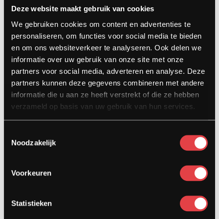
Deze website maakt gebruik van cookies
Contact
We gebruiken cookies om content en advertenties te
Kardinaal van Rossumstraat 44-A
personaliseren, om functies voor social media te bieden
5104 HN Dongen
en om ons websiteverkeer te analyseren. Ook delen we
informatie over uw gebruik van onze site met onze
info@stradamotoren.nl
partners voor social media, adverteren en analyse. Deze
0162 782532
partners kunnen deze gegevens combineren met andere
informatie die u aan ze heeft verstrekt of die ze hebben
Whatsapp
verzameld op basis van uw gebruik van hun services.
Toestemmingsselectie
Noodzakelijk
Voorkeuren
Statistieken
Diensten