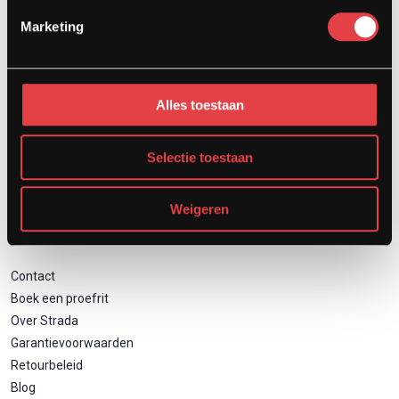
Afspraak showroom
Marketing
Afspraak werkplaats
Onderhoud
Motor inruilen
Alles toestaan
Financieren
Verzekeren
Zakelijk motor leasen
Selectie toestaan
Weigeren
Direct naar
Contact
Boek een proefrit
Over Strada
Garantievoorwaarden
Retourbeleid
Blog