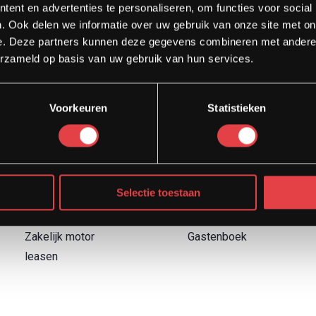
ent en advertenties te personaliseren, om functies voor social
. Ook delen we informatie over uw gebruik van onze site met on
e. Deze partners kunnen deze gegevens combineren met andere i
erzameld op basis van uw gebruik van hun services.
Diensten
Direct naar
Voorkeuren
Statistieken
Afspraak showroom
Contact
Afspraak werkplaats
Boek een proefrit
Onderhoud
Over Strada
Motor inruilen
Garantievoorwaarden
Selectie toestaan
Financieren
Retourbeleid
Verzekeren
Blog
Zakelijk motor
Gastenboek
leasen