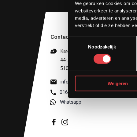
We gebruiken cookies om cont
websiteverkeer te analyseren
media, adverteren en analys
verstrekt of die ze hebben v
Contact
Toestemmingsselectie
Noodzakelijk
Kardinaal van Rossumstraat
44-A
5104 HN Dongen
info@stradamotoren.nl
Weigeren
0162 782532
Whatsapp