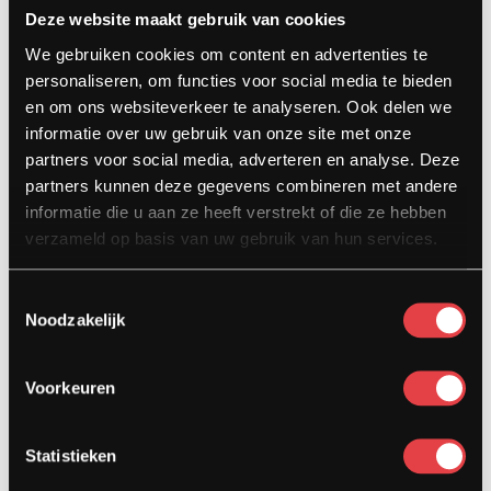
Deze website maakt gebruik van cookies
Contact
We gebruiken cookies om content en advertenties te
Kardinaal van Rossumstraat 44-A
personaliseren, om functies voor social media te bieden
5104 HN Dongen
en om ons websiteverkeer te analyseren. Ook delen we
informatie over uw gebruik van onze site met onze
info@stradamotoren.nl
partners voor social media, adverteren en analyse. Deze
0162 782532
partners kunnen deze gegevens combineren met andere
informatie die u aan ze heeft verstrekt of die ze hebben
Whatsapp
verzameld op basis van uw gebruik van hun services.
Toestemmingsselectie
Noodzakelijk
Voorkeuren
Statistieken
Diensten