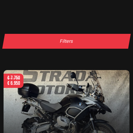
Filters
€
7.750
€
6.950