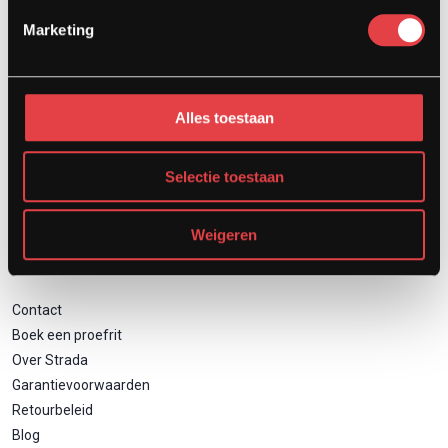
Afspraak showroom
Marketing
Afspraak werkplaats
Onderhoud
Motor inruilen
Alles toestaan
Financieren
Verzekeren
Zakelijk motor leasen
Selectie toestaan
Weigeren
Direct naar
Contact
Boek een proefrit
Over Strada
Garantievoorwaarden
Retourbeleid
Blog