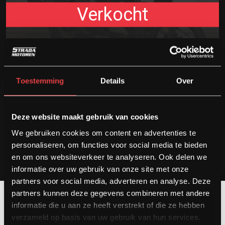
Verkocht
BMW R1300GS ADVENTURE TRIPLE BLACK
Toestemming
Details
Over
Bouwjaar
Kilometers
Cilinder
2024
24030
1300 cc
Opslaan
Deze website maakt gebruik van cookies
We gebruiken cookies om content en advertenties te
personaliseren, om functies voor social media te bieden
en om ons websiteverkeer te analyseren. Ook delen we
informatie over uw gebruik van onze site met onze
partners voor social media, adverteren en analyse. Deze
partners kunnen deze gegevens combineren met andere
informatie die u aan ze heeft verstrekt of die ze hebben
verzameld op basis van uw gebruik van hun services.