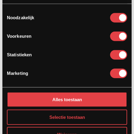
Contact
Toestemmingsselectie
Kardinaal van Rossumstraat 44-A
Noodzakelijk
5104 HN Dongen
info@stradamotoren.nl
Voorkeuren
0162 782532
Whatsapp
Statistieken
Marketing
Alles toestaan
Selectie toestaan
Diensten