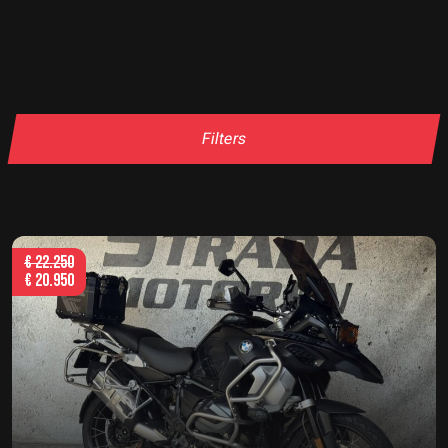
Filters
€
22.250
€
20.950