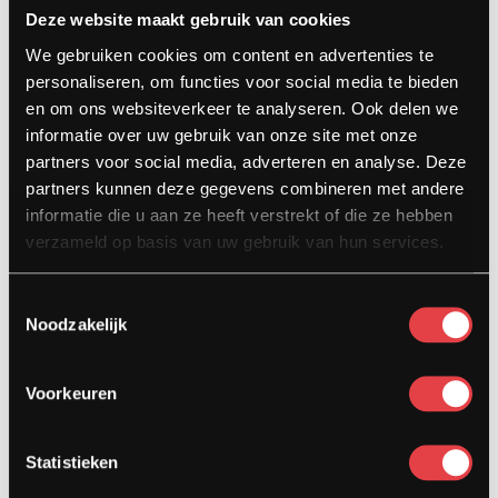
Deze website maakt gebruik van cookies
Contact
We gebruiken cookies om content en advertenties te
Kardinaal van Rossumstraat 44-A
personaliseren, om functies voor social media te bieden
5104 HN Dongen
en om ons websiteverkeer te analyseren. Ook delen we
informatie over uw gebruik van onze site met onze
info@stradamotoren.nl
partners voor social media, adverteren en analyse. Deze
0162 782532
partners kunnen deze gegevens combineren met andere
informatie die u aan ze heeft verstrekt of die ze hebben
Whatsapp
verzameld op basis van uw gebruik van hun services.
Toestemmingsselectie
Noodzakelijk
Voorkeuren
Statistieken
Diensten