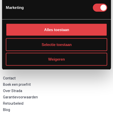
Afspraak showroom
Marketing
Afspraak werkplaats
Onderhoud
Motor inruilen
Alles toestaan
Financieren
Verzekeren
Zakelijk motor leasen
Selectie toestaan
Weigeren
Direct naar
Contact
Boek een proefrit
Over Strada
Garantievoorwaarden
Retourbeleid
Blog