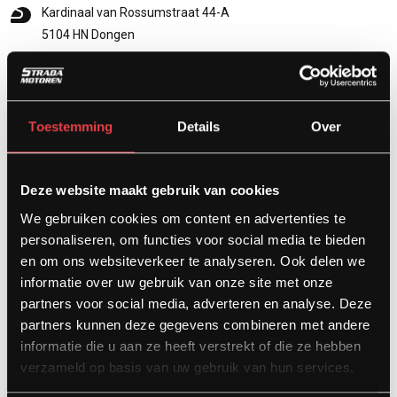
Kardinaal van Rossumstraat 44-A
5104 HN Dongen
info@stradamotoren.nl
0162 782532
Whatsapp
Toestemming
Details
Over
Deze website maakt gebruik van cookies
We gebruiken cookies om content en advertenties te
personaliseren, om functies voor social media te bieden
en om ons websiteverkeer te analyseren. Ook delen we
informatie over uw gebruik van onze site met onze
partners voor social media, adverteren en analyse. Deze
partners kunnen deze gegevens combineren met andere
Diensten
informatie die u aan ze heeft verstrekt of die ze hebben
verzameld op basis van uw gebruik van hun services.
Afspraak showroom
Afspraak werkplaats