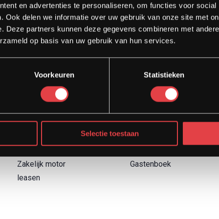
ent en advertenties te personaliseren, om functies voor social
. Ook delen we informatie over uw gebruik van onze site met on
e. Deze partners kunnen deze gegevens combineren met andere i
erzameld op basis van uw gebruik van hun services.
Diensten
Direct naar
Voorkeuren
Statistieken
Afspraak showroom
Contact
Afspraak werkplaats
Boek een proefrit
Onderhoud
Over Strada
Motor inruilen
Garantievoorwaarden
Selectie toestaan
Financieren
Retourbeleid
Verzekeren
Blog
Zakelijk motor
Gastenboek
leasen