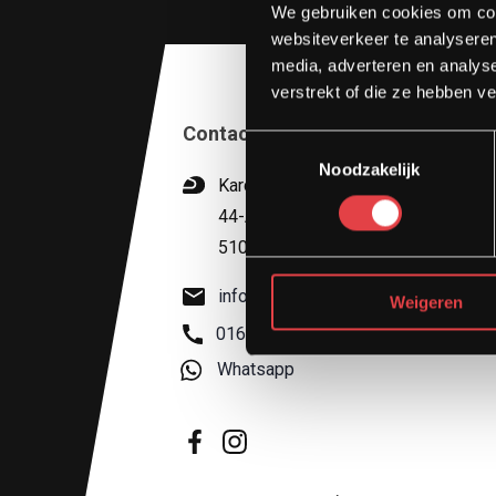
We gebruiken cookies om cont
websiteverkeer te analyseren
media, adverteren en analys
verstrekt of die ze hebben v
Contact
Toestemmingsselectie
Noodzakelijk
Kardinaal van Rossumstraat
44-A
5104 HN Dongen
info@stradamotoren.nl
Weigeren
0162 782532
Whatsapp