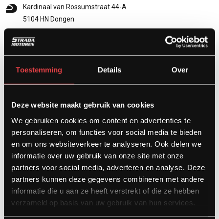
Kardinaal van Rossumstraat 44-A
5104 HN Dongen
info@stradamotoren.nl
0162 782532
Whatsapp
Toestemming
Details
Over
Deze website maakt gebruik van cookies
We gebruiken cookies om content en advertenties te
personaliseren, om functies voor social media te bieden
en om ons websiteverkeer te analyseren. Ook delen we
informatie over uw gebruik van onze site met onze
partners voor social media, adverteren en analyse. Deze
partners kunnen deze gegevens combineren met andere
Diensten
informatie die u aan ze heeft verstrekt of die ze hebben
verzameld op basis van uw gebruik van hun services.
Afspraak showroom
Afspraak werkplaats