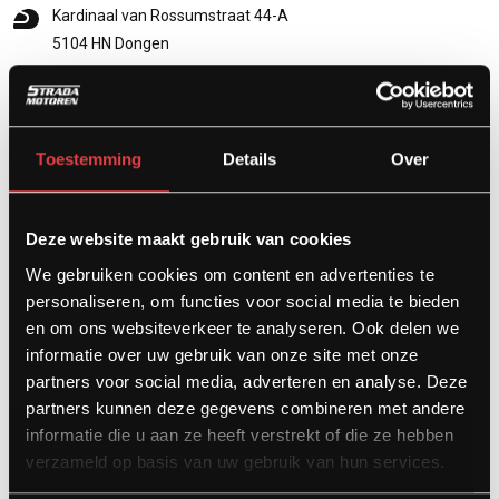
Kardinaal van Rossumstraat 44-A
5104 HN Dongen
info@stradamotoren.nl
0162 782532
Whatsapp
Toestemming
Details
Over
Deze website maakt gebruik van cookies
We gebruiken cookies om content en advertenties te
personaliseren, om functies voor social media te bieden
en om ons websiteverkeer te analyseren. Ook delen we
informatie over uw gebruik van onze site met onze
partners voor social media, adverteren en analyse. Deze
partners kunnen deze gegevens combineren met andere
Diensten
informatie die u aan ze heeft verstrekt of die ze hebben
verzameld op basis van uw gebruik van hun services.
Afspraak showroom
Afspraak werkplaats