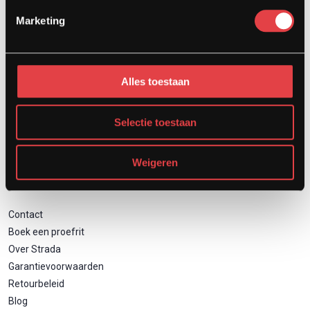
Afspraak showroom
Marketing
Afspraak werkplaats
Onderhoud
Motor inruilen
Alles toestaan
Financieren
Verzekeren
Zakelijk motor leasen
Selectie toestaan
Weigeren
Direct naar
Contact
Boek een proefrit
Over Strada
Garantievoorwaarden
Retourbeleid
Blog