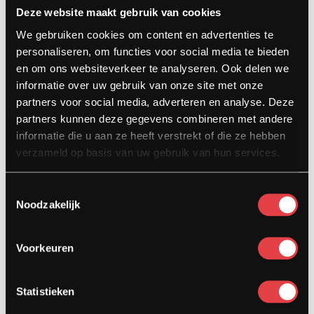
Deze website maakt gebruik van cookies
Contact
We gebruiken cookies om content en advertenties te
Kardinaal van Rossumstraat 44-A
personaliseren, om functies voor social media te bieden
5104 HN Dongen
en om ons websiteverkeer te analyseren. Ook delen we
informatie over uw gebruik van onze site met onze
info@stradamotoren.nl
partners voor social media, adverteren en analyse. Deze
0162 782532
partners kunnen deze gegevens combineren met andere
informatie die u aan ze heeft verstrekt of die ze hebben
Whatsapp
verzameld op basis van uw gebruik van hun services.
Toestemmingsselectie
Noodzakelijk
Voorkeuren
Statistieken
Diensten