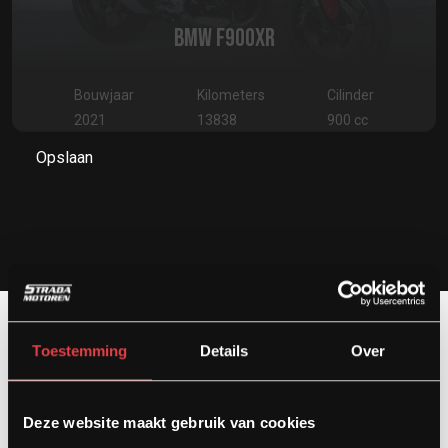
BMW F900XR
Bouwjaar
Kilometers
Cilinder
2021
13838
900 cc
Opslaan
Toestemming
Details
Over
Contact
Deze website maakt gebruik van cookies
Kardinaal van Rossumstraat 44-A