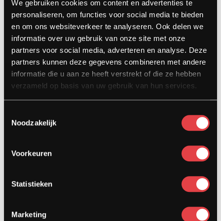
We gebruiken cookies om content en advertenties te
5104 HN Dongen
personaliseren, om functies voor social media te bieden
info@stradamotoren.nl
en om ons websiteverkeer te analyseren. Ook delen we
0162 782532
informatie over uw gebruik van onze site met onze
partners voor social media, adverteren en analyse. Deze
Whatsapp
partners kunnen deze gegevens combineren met andere
informatie die u aan ze heeft verstrekt of die ze hebben
verzameld op basis van uw gebruik van hun services.
Toestemmingsselectie
Noodzakelijk
Voorkeuren
Diensten
Statistieken
Afspraak showroom
Afspraak werkplaats
Onderhoud
Marketing