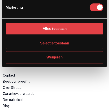
Afspraak showroom
Marketing
Afspraak werkplaats
Onderhoud
Motor inruilen
Alles toestaan
Financieren
Verzekeren
Zakelijk motor leasen
Selectie toestaan
Weigeren
Direct naar
Contact
Boek een proefrit
Over Strada
Garantievoorwaarden
Retourbeleid
Blog