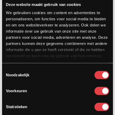
Deze website maakt gebruik van cookies
Contact
We gebruiken cookies om content en advertenties te
Kardinaal van Rossumstraat 44-A
personaliseren, om functies voor social media te bieden
5104 HN Dongen
en om ons websiteverkeer te analyseren. Ook delen we
informatie over uw gebruik van onze site met onze
info@stradamotoren.nl
partners voor social media, adverteren en analyse. Deze
0162 782532
partners kunnen deze gegevens combineren met andere
informatie die u aan ze heeft verstrekt of die ze hebben
Whatsapp
verzameld op basis van uw gebruik van hun services.
Toestemmingsselectie
Noodzakelijk
Voorkeuren
Statistieken
Diensten