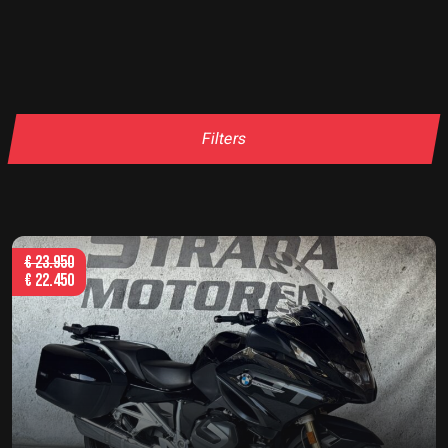
Filters
€
23.950
€
22.450