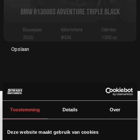
BMW R1300GS ADVENTURE TRIPLE BLACK
Bouwjaar
Kilometers
Cilinder
2025
8334
1300 cc
Opslaan
Toestemming
Details
Over
Contact
Deze website maakt gebruik van cookies
Kardinaal van Rossumstraat 44-A