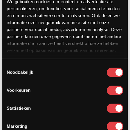
We gebruiken cookies om content en advertenties te
5104 HN Dongen
personaliseren, om functies voor social media te bieden
info@stradamotoren.nl
en om ons websiteverkeer te analyseren. Ook delen we
0162 782532
informatie over uw gebruik van onze site met onze
partners voor social media, adverteren en analyse. Deze
Whatsapp
partners kunnen deze gegevens combineren met andere
informatie die u aan ze heeft verstrekt of die ze hebben
verzameld op basis van uw gebruik van hun services.
Toestemmingsselectie
Noodzakelijk
Voorkeuren
Diensten
Statistieken
Afspraak showroom
Afspraak werkplaats
Onderhoud
Marketing