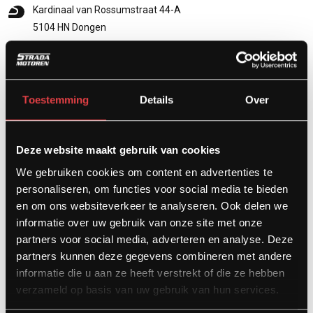
Kardinaal van Rossumstraat 44-A
5104 HN Dongen
info@stradamotoren.nl
0162 782532
Whatsapp
Toestemming
Details
Over
Deze website maakt gebruik van cookies
We gebruiken cookies om content en advertenties te
personaliseren, om functies voor social media te bieden
en om ons websiteverkeer te analyseren. Ook delen we
informatie over uw gebruik van onze site met onze
partners voor social media, adverteren en analyse. Deze
partners kunnen deze gegevens combineren met andere
Diensten
informatie die u aan ze heeft verstrekt of die ze hebben
verzameld op basis van uw gebruik van hun services.
Afspraak showroom
Afspraak werkplaats