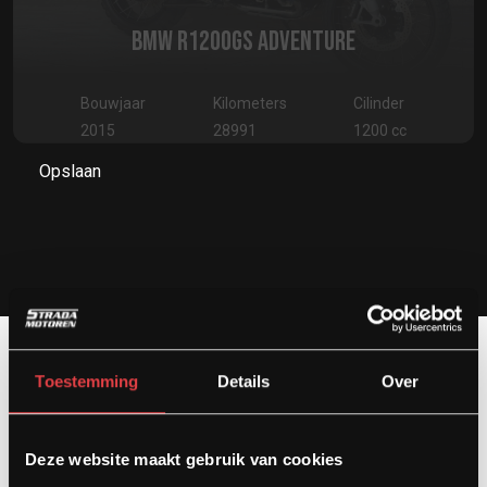
BMW R1200GS ADVENTURE
Bouwjaar
Kilometers
Cilinder
2015
28991
1200 cc
Opslaan
Toestemming
Details
Over
Contact
Deze website maakt gebruik van cookies
Kardinaal van Rossumstraat 44-A