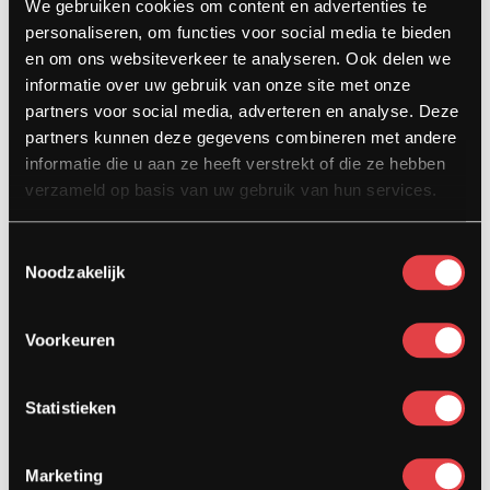
We gebruiken cookies om content en advertenties te
5104 HN Dongen
personaliseren, om functies voor social media te bieden
info@stradamotoren.nl
en om ons websiteverkeer te analyseren. Ook delen we
0162 782532
informatie over uw gebruik van onze site met onze
partners voor social media, adverteren en analyse. Deze
Whatsapp
partners kunnen deze gegevens combineren met andere
informatie die u aan ze heeft verstrekt of die ze hebben
verzameld op basis van uw gebruik van hun services.
Toestemmingsselectie
Noodzakelijk
Voorkeuren
Diensten
Statistieken
Afspraak showroom
Afspraak werkplaats
Onderhoud
Marketing