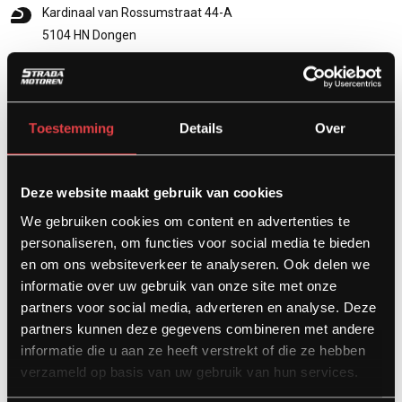
Kardinaal van Rossumstraat 44-A
5104 HN Dongen
info@stradamotoren.nl
0162 782532
Whatsapp
Toestemming
Details
Over
Deze website maakt gebruik van cookies
We gebruiken cookies om content en advertenties te
personaliseren, om functies voor social media te bieden
en om ons websiteverkeer te analyseren. Ook delen we
informatie over uw gebruik van onze site met onze
partners voor social media, adverteren en analyse. Deze
partners kunnen deze gegevens combineren met andere
Diensten
informatie die u aan ze heeft verstrekt of die ze hebben
verzameld op basis van uw gebruik van hun services.
Afspraak showroom
Afspraak werkplaats