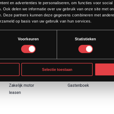
ent en advertenties te personaliseren, om functies voor social
. Ook delen we informatie over uw gebruik van onze site met on
e. Deze partners kunnen deze gegevens combineren met andere i
erzameld op basis van uw gebruik van hun services.
Diensten
Direct naar
Voorkeuren
Statistieken
Afspraak showroom
Contact
Afspraak werkplaats
Boek een proefrit
Onderhoud
Over Strada
Motor inruilen
Garantievoorwaarden
Selectie toestaan
Financieren
Retourbeleid
Verzekeren
Blog
Zakelijk motor
Gastenboek
leasen