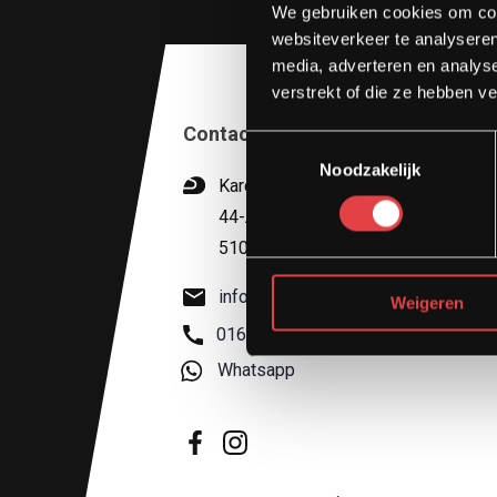
We gebruiken cookies om cont
websiteverkeer te analyseren
media, adverteren en analys
verstrekt of die ze hebben v
Contact
Toestemmingsselectie
Noodzakelijk
Kardinaal van Rossumstraat
44-A
5104 HN Dongen
info@stradamotoren.nl
Weigeren
0162 782532
Whatsapp