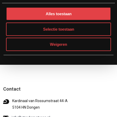
onze motorzaak vlakbij Tilburg te bezoeken. Buiten openingstijden
werken we wel enkel op afspraak. Bel hiervoor naar
06-83903439
of
stuur ons een e-mail via
info@stradamotoren.nl
. Ook voor
Alles toestaan
eventuele andere vragen zijn wij via deze contactmogelijkheden
bereikbaar. Graag tot snel!
Selectie toestaan
Weigeren
Contact
Kardinaal van Rossumstraat 44-A
5104 HN Dongen