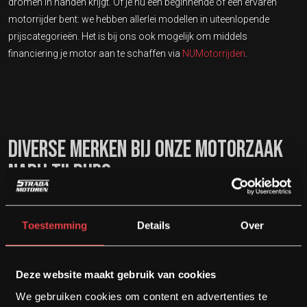
dromen in handen krijgt. Of je nu een beginnende of een ervaren
motorrijder bent: we hebben allerlei modellen in uiteenlopende
prijscategorieën. Het is bij ons ook mogelijk om middels
financiering je motor aan te schaffen via
NUMotorrijden
.
DIVERSE MERKEN BIJ ONZE MOTORZAAK
NABIJ TILBURG
Wanneer je een bezoek brengt aan onze motorzaak in Dongen, niet
ver van Tilburg, ontdek je meteen de ruime voorraad die we hebben.
Toestemming
Details
Over
Terwijl ons aanbod constant wisselt, zorgen we ervoor dat we te
allen tijde zo’n 100
motor occasions
op voorraad hebben. Denk dan
aan motormerken zoals:
Deze website maakt gebruik van cookies
We gebruiken cookies om content en advertenties te
Kawasaki