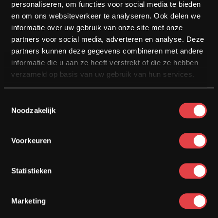
personaliseren, om functies voor social media te bieden
BMW
en om ons websiteverkeer te analyseren. Ook delen we
Honda
informatie over uw gebruik van onze site met onze
partners voor social media, adverteren en analyse. Deze
partners kunnen deze gegevens combineren met andere
Naast ons grote aanbod bieden we je nog meer voordelen. Zo
informatie die u aan ze heeft verstrekt of die ze hebben
zetten we persoonlijke service namelijk voorop. We nemen de tijd
verzameld op basis van uw gebruik van hun services.
voor je en bespreken je wensen onder het genot van een kop koffie.
Op basis van je wensen weten wij precies welke motoren wel of niet
Toestemmingsselectie
bij je passen en laten we je graag een select aanbod zien. Zo maak je
Noodzakelijk
een gerichte en geïnformeerde keuze.
Voorkeuren
Statistieken
STEL ONS JE VRAGEN
Marketing
Je bent zowel binnen als buiten onze openingstijden welkom om