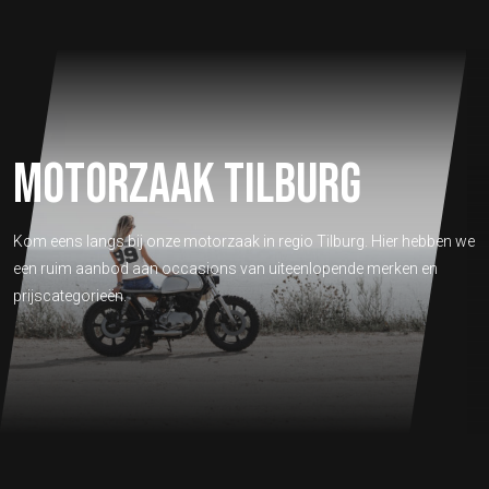
MOTORZAAK TILBURG
Kom eens langs bij onze motorzaak in regio Tilburg. Hier hebben we
een ruim aanbod aan occasions van uiteenlopende merken en
prijscategorieën.